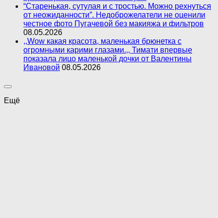
“Старенькая, сутулая и с тростью. Можно рехнуться
от неожиданности”. Недоброжелатели не оценили
честное фото Пугачевой без макияжа и фильтров
08.05.2026
,,Wow какая красота, маленькая брюнетка с
огромными карими глазами.,, Тимати впервые
показала лицо маленькой дочки от Валентины
Ивановой
08.05.2026
Ещё