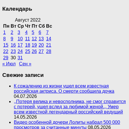
Календарь
Август 2022
Пн
Вт
Ср
Чт
Пт
Сб
Вс
1
2
3
4
5
6
7
8
9
10
11
12
13
14
15
16
17
18
19
20
21
22
23
24
25
26
27
28
29
30
31
« Июл
Сен »
Свежие записи
К сожалению из жизни ушел всем известная
российская актриса. О смерти сообщила дочка
04.07.2026
,,Потеря велика и невосполнима, не смог справится
с потерей, ушел вслед за любимой женой.,, Умер
всем известной легендарный российский ведущий
14.05.2026
Видео особенной дочери Лолиты набрал 500 000
просмотров за считанные минуты
08.05.2026