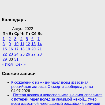
Календарь
Август 2022
Пн
Вт
Ср
Чт
Пт
Сб
Вс
1
2
3
4
5
6
7
8
9
10
11
12
13
14
15
16
17
18
19
20
21
22
23
24
25
26
27
28
29
30
31
« Июл
Сен »
Свежие записи
К сожалению из жизни ушел всем известная
российская актриса. О смерти сообщила дочка
04.07.2026
,,Потеря велика и невосполнима, не смог справится
с потерей, ушел вслед за любимой женой.,, Умер
всем известной легендарный российский ведущий