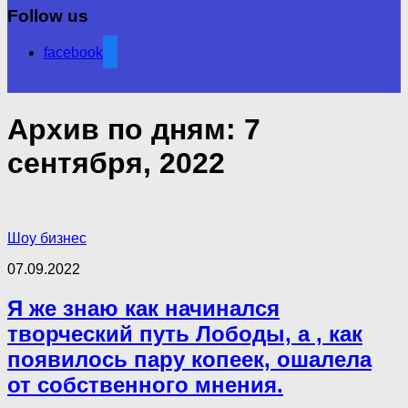
Follow us
facebook
Архив по дням:
7
сентября, 2022
Шоу бизнес
07.09.2022
Я же знаю как начинался
творческий путь Лободы, а , как
появилось пару копеек, ошалела
от собственного мнения.