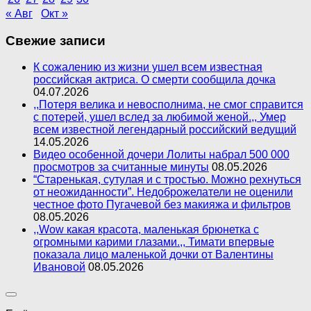
« Авг
Окт »
Свежие записи
К сожалению из жизни ушел всем известная
российская актриса. О смерти сообщила дочка
04.07.2026
,,Потеря велика и невосполнима, не смог справится
с потерей, ушел вслед за любимой женой.,, Умер
всем известной легендарный российский ведущий
14.05.2026
Видео особенной дочери Лолиты набрал 500 000
просмотров за считанные минуты
08.05.2026
“Старенькая, сутулая и с тростью. Можно рехнуться
от неожиданности”. Недоброжелатели не оценили
честное фото Пугачевой без макияжа и фильтров
08.05.2026
,,Wow какая красота, маленькая брюнетка с
огромными карими глазами.,, Тимати впервые
показала лицо маленькой дочки от Валентины
Ивановой
08.05.2026