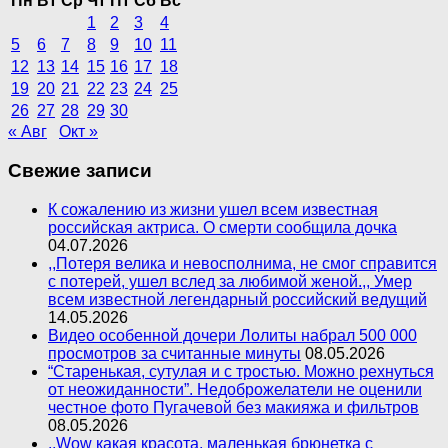
Пн
Вт
Ср
Чт
Пт
Сб
Вс
1
2
3
4
5
6
7
8
9
10
11
12
13
14
15
16
17
18
19
20
21
22
23
24
25
26
27
28
29
30
« Авг
Окт »
Свежие записи
К сожалению из жизни ушел всем известная
российская актриса. О смерти сообщила дочка
04.07.2026
,,Потеря велика и невосполнима, не смог справится
с потерей, ушел вслед за любимой женой.,, Умер
всем известной легендарный российский ведущий
14.05.2026
Видео особенной дочери Лолиты набрал 500 000
просмотров за считанные минуты
08.05.2026
“Старенькая, сутулая и с тростью. Можно рехнуться
от неожиданности”. Недоброжелатели не оценили
честное фото Пугачевой без макияжа и фильтров
08.05.2026
,,Wow какая красота, маленькая брюнетка с