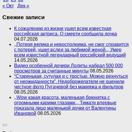
« Окт
Дек »
Свежие записи
К сожалению из жизни ушел всем известная
российская актриса. О смерти сообщила дочка
04.07.2026
,,Потеря велика и невосполнима, не смог справится
с потерей, ушел вслед за любимой женой.,, Умер
всем известной легендарный российский ведущий
14.05.2026
Видео особенной дочери Лолиты набрал 500 000
просмотров за считанные минуты
08.05.2026
“Старенькая, сутулая и с тростью. Можно рехнуться
от неожиданности”. Недоброжелатели не оценили
честное фото Пугачевой без макияжа и фильтров
08.05.2026
,,Wow какая красота, маленькая брюнетка с
огромными карими глазами.,, Тимати впервые
показала лицо маленькой дочки от Валентины
Ивановой
08.05.2026