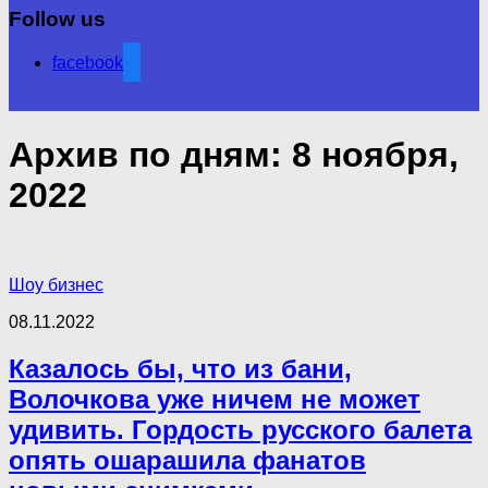
Follow us
facebook
Архив по дням:
8 ноября,
2022
Шоу бизнес
08.11.2022
Казалось бы, что из бани,
Волочкова уже ничем не может
удивить. Гордость русского балета
опять ошарашила фанатов