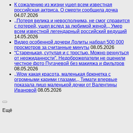
К сожалению из жизни ушел всем известная
российская актриса. О смерти сообщила дочка
04.07.2026
,,Потеря велика и невосполнима, не смог справится
с потерей, ушел вслед за любимой женой.,, Умер
всем известной легендарный российский ведущий
14.05.2026
Видео особенной дочери Лолиты набрал 500 000
просмотров за считанные минуты
08.05.2026
“Старенькая, сутулая и с тростью. Можно рехнуться
от неожиданности”. Недоброжелатели не оценили
честное фото Пугачевой без макияжа и фильтров
08.05.2026
,,Wow какая красота, маленькая брюнетка с
огромными карими глазами.,, Тимати впервые
показала лицо маленькой дочки от Валентины
Ивановой
08.05.2026
Ещё