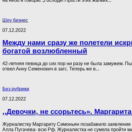
на небо и говорю: „Господи! Прости этих жалких...
Шоу бизнес
07.12.2022
Между нами сразу же полетели искр
богатой возлюбленный
42-летняя певица до сих пор ни разу не была замужем. П
отвел Анну Семенович в загс. Теперь же в...
Без рубрики
07.12.2022
,,Девочки, не ссорьтесь». Маргари
Журналистку Маргариту Симоньян позабавило заявление Л
Алла Пугачева- всю Рф. Журналистка не сумела пройти м