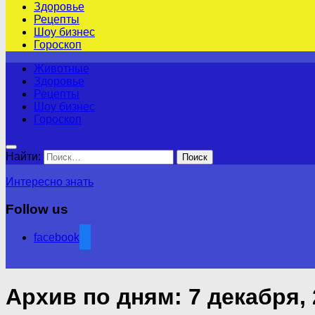
Здоровье
Рецепты
Шоу бизнес
Гороскоп
Животные
Здоровье
Рецепты
Шоу бизнес
Гороскоп
Найти:
Интересно знать
Follow us
facebook
Архив по дням:
7 декабря,