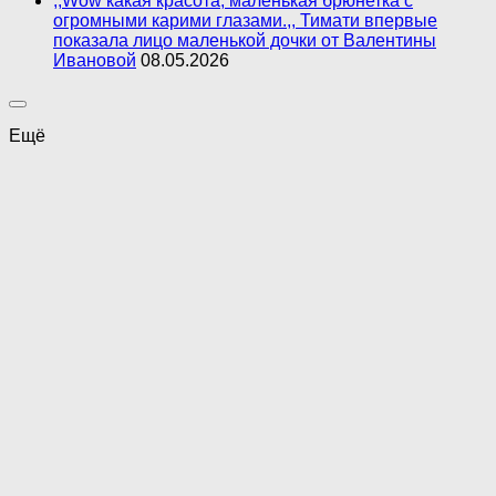
,,Wow какая красота, маленькая брюнетка с
огромными карими глазами.,, Тимати впервые
показала лицо маленькой дочки от Валентины
Ивановой
08.05.2026
Ещё