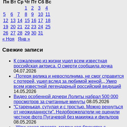
Пн
Вт
Ср
Чт
Пт
Сб
Вс
1
2
3
4
5
6
7
8
9
10
11
12
13
14
15
16
17
18
19
20
21
22
23
24
25
26
27
28
29
30
31
« Ноя
Янв »
Свежие записи
К сожалению из жизни ушел всем известная
российская актриса. О смерти сообщила дочка
04.07.2026
,,Потеря велика и невосполнима, не смог справится
с потерей, ушел вслед за любимой женой.,, Умер
всем известной легендарный российский ведущий
14.05.2026
Видео особенной дочери Лолиты набрал 500 000
просмотров за считанные минуты
08.05.2026
“Старенькая, сутулая и с тростью. Можно рехнуться
от неожиданности”. Недоброжелатели не оценили
честное фото Пугачевой без макияжа и фильтров
08.05.2026