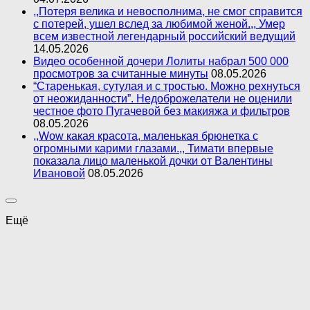
,,Потеря велика и невосполнима, не смог справится
с потерей, ушел вслед за любимой женой.,, Умер
всем известной легендарный российский ведущий
14.05.2026
Видео особенной дочери Лолиты набрал 500 000
просмотров за считанные минуты
08.05.2026
“Старенькая, сутулая и с тростью. Можно рехнуться
от неожиданности”. Недоброжелатели не оценили
честное фото Пугачевой без макияжа и фильтров
08.05.2026
,,Wow какая красота, маленькая брюнетка с
огромными карими глазами.,, Тимати впервые
показала лицо маленькой дочки от Валентины
Ивановой
08.05.2026
Ещё