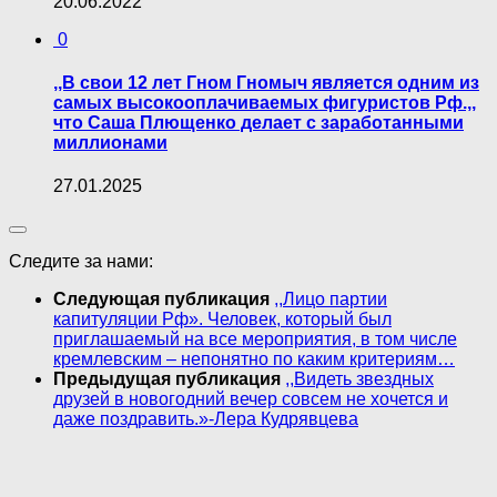
20.06.2022
0
,,В свои 12 лет Гном Гномыч является одним из
самых высокооплачиваемых фигуристов Рф.,,
что Саша Плющенко делает с заработанными
миллионами
27.01.2025
Следите за нами:
Следующая публикация
,,Лицо партии
капитуляции Рф». Человек, который был
приглашаемый на все мероприятия, в том числе
кремлевским – непонятно по каким критериям…
Предыдущая публикация
,,Видеть звездных
друзей в новогодний вечер совсем не хочется и
даже поздравить.»-Лера Кудрявцева