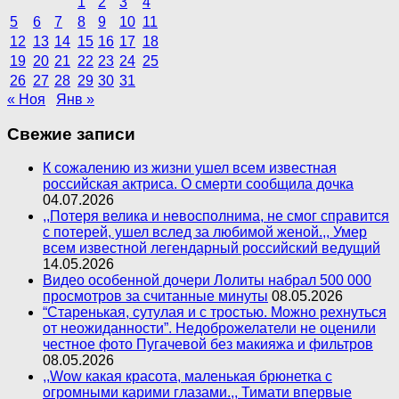
1
2
3
4
5
6
7
8
9
10
11
12
13
14
15
16
17
18
19
20
21
22
23
24
25
26
27
28
29
30
31
« Ноя
Янв »
Свежие записи
К сожалению из жизни ушел всем известная
российская актриса. О смерти сообщила дочка
04.07.2026
,,Потеря велика и невосполнима, не смог справится
с потерей, ушел вслед за любимой женой.,, Умер
всем известной легендарный российский ведущий
14.05.2026
Видео особенной дочери Лолиты набрал 500 000
просмотров за считанные минуты
08.05.2026
“Старенькая, сутулая и с тростью. Можно рехнуться
от неожиданности”. Недоброжелатели не оценили
честное фото Пугачевой без макияжа и фильтров
08.05.2026
,,Wow какая красота, маленькая брюнетка с
огромными карими глазами.,, Тимати впервые