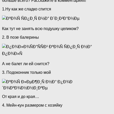
больше всего? Расскажите в комментариях!
1.Ну как же сладко спится
Как тут не занять всю подушку целиком?
2. В позе балерины
А не балет ли ей снится?
3. Подоконник только мой
От края и до края…
4. Мейн-кун размером с хозяйку