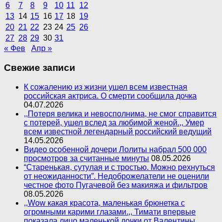
6
7
8
9
10
11
12
13
14
15
16
17
18
19
20
21
22
23
24
25
26
27
28
29
30
31
« Фев
Апр »
Свежие записи
К сожалению из жизни ушел всем известная
российская актриса. О смерти сообщила дочка
04.07.2026
,,Потеря велика и невосполнима, не смог справится
с потерей, ушел вслед за любимой женой.,, Умер
всем известной легендарный российский ведущий
14.05.2026
Видео особенной дочери Лолиты набрал 500 000
просмотров за считанные минуты
08.05.2026
“Старенькая, сутулая и с тростью. Можно рехнуться
от неожиданности”. Недоброжелатели не оценили
честное фото Пугачевой без макияжа и фильтров
08.05.2026
,,Wow какая красота, маленькая брюнетка с
огромными карими глазами.,, Тимати впервые
показала лицо маленькой дочки от Валентины