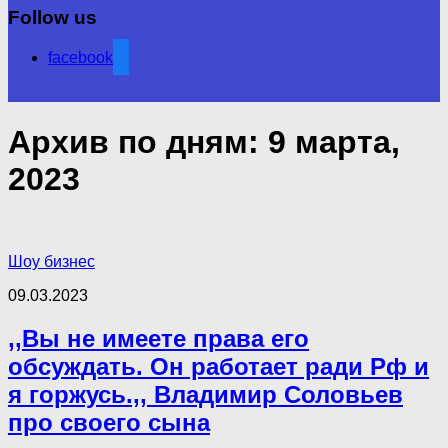
Follow us
facebook
Архив по дням:
9 марта,
2023
Шоу бизнес
09.03.2023
,,Вы не имеете права его
обсуждать. Он работает ради Рф и
я горжусь.,, Владимир Соловьев
про своего сына