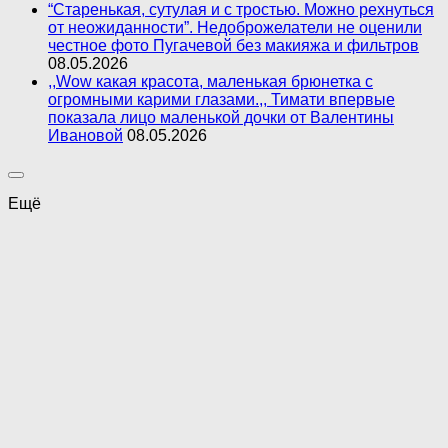
“Старенькая, сутулая и с тростью. Можно рехнуться
от неожиданности”. Недоброжелатели не оценили
честное фото Пугачевой без макияжа и фильтров
08.05.2026
,,Wow какая красота, маленькая брюнетка с
огромными карими глазами.,, Тимати впервые
показала лицо маленькой дочки от Валентины
Ивановой
08.05.2026
Ещё