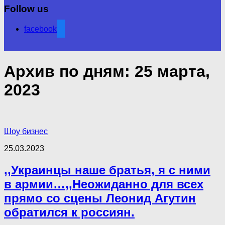
Follow us
facebook
Архив по дням:
25 марта,
2023
Шоу бизнес
25.03.2023
,,Украинцы наше братья, я с ними
в армии…,,Неожиданно для всех
прямо со сцены Леонид Агутин
обратился к россиян.