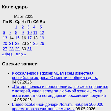
Календарь
Март 2023
Пн
Вт
Ср
Чт
Пт
Сб
Вс
1
2
3
4
5
6
7
8
9
10
11
12
13
14
15
16
17
18
19
20
21
22
23
24
25
26
27
28
29
30
31
« Фев
Апр »
Свежие записи
К сожалению из жизни ушел всем известная
российская актриса. О смерти сообщила дочка
04.07.2026
,,Потеря велика и невосполнима, не смог справится
с потерей, ушел вслед за любимой женой.,, Умер
всем известной легендарный российский ведущий
14.05.2026
Видео особенной дочери Лолиты набрал 500 000
просмотров за считанные минуты
08.05.2026