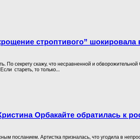
крощение строптивого” шокировала в
ь. По секрету скажу, что несравненной и обворожительной 
Если стареть, то только...
 Кристина Орбакайте обратилась к р
ным посланием. Артистка призналась, что угодила в непро