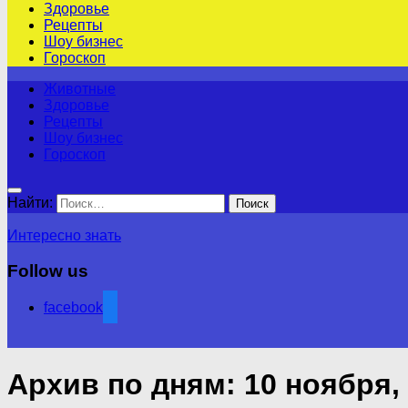
Здоровье
Рецепты
Шоу бизнес
Гороскоп
Животные
Здоровье
Рецепты
Шоу бизнес
Гороскоп
Найти:
Интересно знать
Follow us
facebook
Архив по дням:
10 ноября,