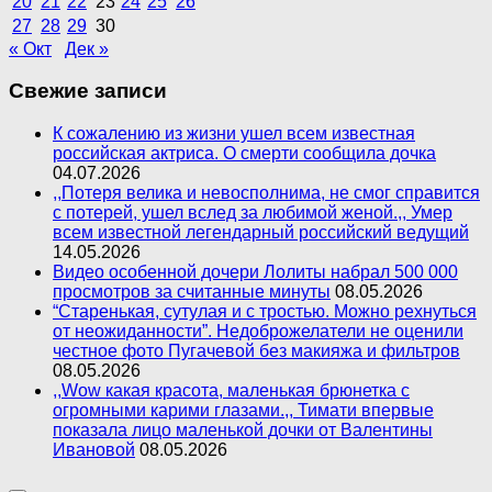
20
21
22
23
24
25
26
27
28
29
30
« Окт
Дек »
Свежие записи
К сожалению из жизни ушел всем известная
российская актриса. О смерти сообщила дочка
04.07.2026
,,Потеря велика и невосполнима, не смог справится
с потерей, ушел вслед за любимой женой.,, Умер
всем известной легендарный российский ведущий
14.05.2026
Видео особенной дочери Лолиты набрал 500 000
просмотров за считанные минуты
08.05.2026
“Старенькая, сутулая и с тростью. Можно рехнуться
от неожиданности”. Недоброжелатели не оценили
честное фото Пугачевой без макияжа и фильтров
08.05.2026
,,Wow какая красота, маленькая брюнетка с
огромными карими глазами.,, Тимати впервые
показала лицо маленькой дочки от Валентины
Ивановой
08.05.2026