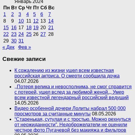
Январь 2024
Пн
Вт
Ср
Чт
Пт
Сб
Вс
1
2
3
4
5
6
7
8
9
10
11
12
13
14
15
16
17
18
19
20
21
22
23
24
25
26
27
28
29
30
31
« Дек
Фев »
Свежие записи
К сожалению из жизни ушел всем известная
российская актриса. О смерти сообщила дочка
04.07.2026
,,Потеря велика и невосполнима, не смог справится
с потерей, ушел вслед за любимой женой.,, Умер
всем известной легендарный российский ведущий
14.05.2026
Видео особенной дочери Лолиты набрал 500 000
просмотров за считанные минуты
08.05.2026
“Старенькая, сутулая и с тростью. Можно рехнуться
от неожиданности”. Недоброжелатели не оценили
честное фото Пугачевой без макияжа и фильтров