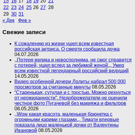
15
16
17
18
19
20
21
22
23
24
25
26
27
28
29
30
31
« Дек
Фев »
Свежие записи
К сожалению из жизни ушел всем известная
российская актриса. О смерти сообщила дочка
04.07.2026
,,Потеря велика и невосполнима, не смог справится
с потерей, ушел вслед за любимой женой.,, Умер
всем известной легендарный российский ведущий
14.05.2026
Видео особенной дочери Лолиты набрал 500 000
просмотров за считанные минуты
08.05.2026
“Старенькая, сутулая и с тростью. Можно рехнуться
от неожиданности”. Недоброжелатели не оценили
честное фото Пугачевой без макияжа и фильтров
08.05.2026
,,Wow какая красота, маленькая брюнетка с
огромными карими глазами.,, Тимати впервые
показала лицо маленькой дочки от Валентины
Ивановой
08.05.2026