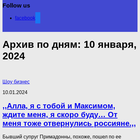
Follow us
facebook
Архив по дням:
10 января,
2024
Шоу бизнес
10.01.2024
,,Алла, я с тобой и Максимом,
ждите меня, я скоро буду… От
меня тоже отвернулись россияне.,,
Бывший супруг Примадонны, похоже, пошел по ее