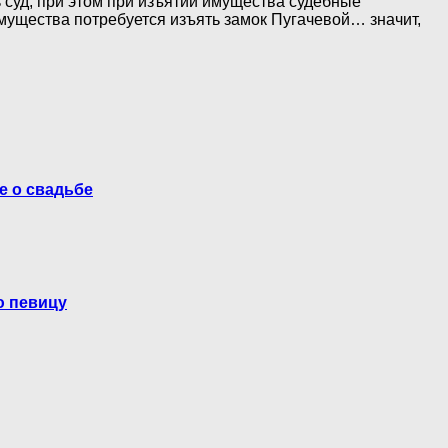
суд, при этом при изъятии имущества судебные
мущества потребуется изъять замок Пугачевой… значит,
е о свадьбе
ю певицу