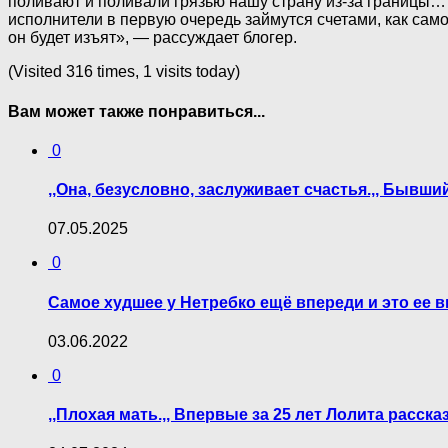
поливают и поливали грязью нашу страну из-за границы…
исполнители в первую очередь займутся счетами, как сам
он будет изъят», — рассуждает блогер.
(Visited 316 times, 1 visits today)
Вам может также понравиться...
0
,,Она, безусловно, заслуживает счастья.,, Быв
07.05.2025
0
Самое худшее у Нетребко ещё впереди и это ее 
03.06.2022
0
,,Плохая мать.,, Впервые за 25 лет Лолита расс