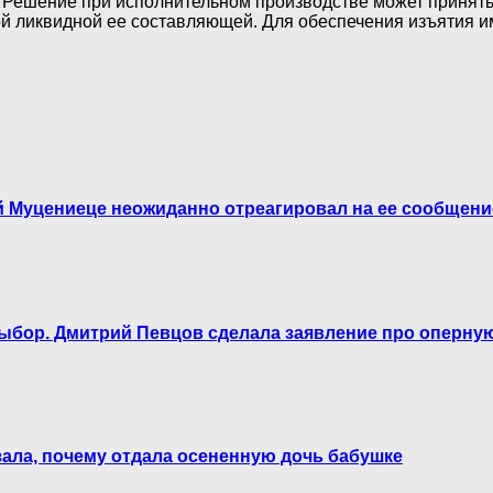
 Решение при исполнительном производстве может принять 
ой ликвидной ее составляющей. Для обеспечения изъятия и
ший Муцениеце неожиданно отреагировал на ее сообщени
выбор. Дмитрий Певцов сделала заявление про оперну
казала, почему отдала осененную дочь бабушке