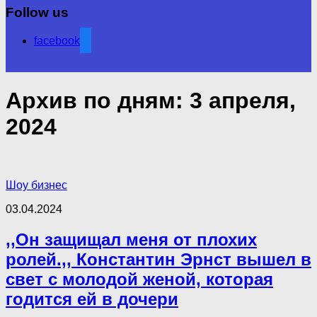
Follow us
facebook
Архив по дням:
3 апреля,
2024
Шоу бизнес
03.04.2024
,,Oн защищал меня от плохих
ролей.,, Константин Эрнст вышел в
свет с молодой женой, которая
годится ей в дочери