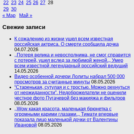
22
23
24
25
26
27
28
29
30
« Мар
Май »
Свежие записи
К сожалению из жизни ушел всем известная
российская актриса. О смерти сообщила дочка
04.07.2026
,,Потеря велика и невосполнима, не смог справится
с потерей, ушел вслед за любимой женой.,, Умер
всем известной легендарный российский ведущий
14.05.2026
Видео особенной дочери Лолиты набрал 500 000
просмотров за считанные минуты
08.05.2026
“Старенькая, сутулая и с тростью. Можно рехнуться
от неожиданности”. Недоброжелатели не оценили
честное фото Пугачевой без макияжа и фильтров
08.05.2026
,,Wow какая красота, маленькая брюнетка с
огромными карими глазами.,, Тимати впервые
показала лицо маленькой дочки от Валентины
Ивановой
08.05.2026