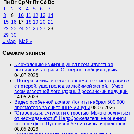
Пн
Вт
Ср
Чт
Пт
Сб
Вс
1
2
3
4
5
6
7
8
9
10
11
12
13
14
15
16
17
18
19
20
21
22
23
24
25
26
27
28
29
30
« Мар
Май »
Свежие записи
К сожалению из жизни ушел всем известная
российская актриса. О смерти сообщила дочка
04.07.2026
,,Потеря велика и невосполнима, не смог справится
с потерей, ушел вслед за любимой женой.,, Умер
всем известной легендарный российский ведущий
14.05.2026
Видео особенной дочери Лолиты набрал 500 000
просмотров за считанные минуты
08.05.2026
“Старенькая, сутулая и с тростью. Можно рехнуться
от неожиданности”. Недоброжелатели не оценили
честное фото Пугачевой без макияжа и фильтров
08.05.2026