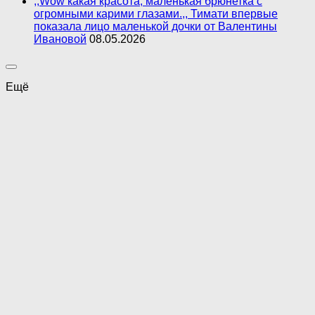
,,Wow какая красота, маленькая брюнетка с
огромными карими глазами.,, Тимати впервые
показала лицо маленькой дочки от Валентины
Ивановой
08.05.2026
Ещё