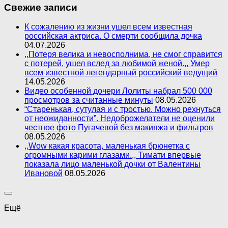
Свежие записи
К сожалению из жизни ушел всем известная
российская актриса. О смерти сообщила дочка
04.07.2026
,,Потеря велика и невосполнима, не смог справится
с потерей, ушел вслед за любимой женой.,, Умер
всем известной легендарный российский ведущий
14.05.2026
Видео особенной дочери Лолиты набрал 500 000
просмотров за считанные минуты
08.05.2026
“Старенькая, сутулая и с тростью. Можно рехнуться
от неожиданности”. Недоброжелатели не оценили
честное фото Пугачевой без макияжа и фильтров
08.05.2026
,,Wow какая красота, маленькая брюнетка с
огромными карими глазами.,, Тимати впервые
показала лицо маленькой дочки от Валентины
Ивановой
08.05.2026
Ещё