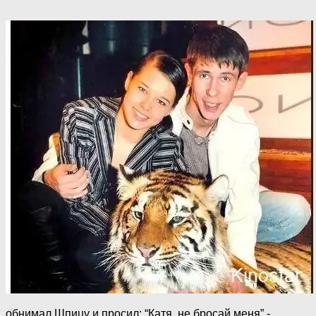
обнимал Шпицу и просил: “Катя, не бросай меня”,-