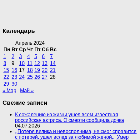
Календарь
Апрель 2024
Пн
Вт
Ср
Чт
Пт
Сб
Вс
1
2
3
4
5
6
7
8
9
10
11
12
13
14
15
16
17
18
19
20
21
22
23
24
25
26
27
28
29
30
« Мар
Май »
Свежие записи
К сожалению из жизни ушел всем известная
российская актриса. О смерти сообщила дочка
04.07.2026
,,Потеря велика и невосполнима, не смог справится
с потерей, ушел вслед за любимой женой.,, Умер