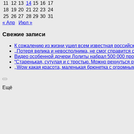
11
12
13
14
15
16
17
18
19
20
21
22
23
24
25
26
27
28
29
30
31
« Апр
Июл »
Свежие записи
К сожалению из жизни ушел всем известная российск
,,Потеря велика и невосполнима, не смог справится
Видео особенной дочери Лолиты набрал 500 000 пр
“Старенькая, сутулая и с тростью. Можно рехнуться
,,Wow какая красота, маленькая брюнетка с огромны
Ещё