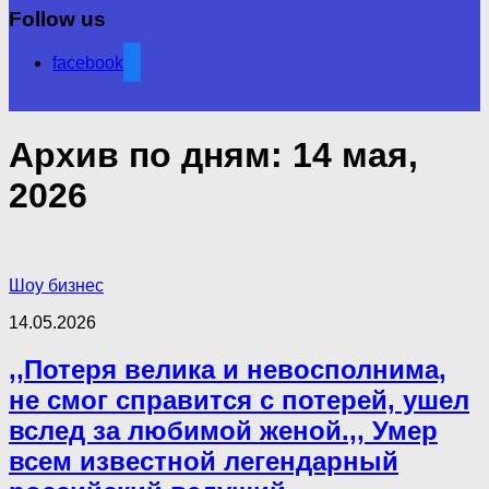
Follow us
facebook
Архив по дням:
14 мая,
2026
Шоу бизнес
14.05.2026
,,Потеря велика и невосполнима,
не смог справится с потерей, ушел
вслед за любимой женой.,, Умер
всем известной легендарный