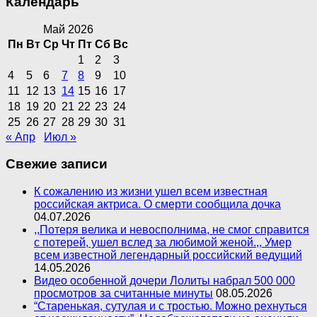
Календарь
Май 2026
Пн
Вт
Ср
Чт
Пт
Сб
Вс
1
2
3
4
5
6
7
8
9
10
11
12
13
14
15
16
17
18
19
20
21
22
23
24
25
26
27
28
29
30
31
« Апр
Июл »
Свежие записи
К сожалению из жизни ушел всем известная
российская актриса. О смерти сообщила дочка
04.07.2026
,,Потеря велика и невосполнима, не смог справится
с потерей, ушел вслед за любимой женой.,, Умер
всем известной легендарный российский ведущий
14.05.2026
Видео особенной дочери Лолиты набрал 500 000
просмотров за считанные минуты
08.05.2026
“Старенькая, сутулая и с тростью. Можно рехнуться