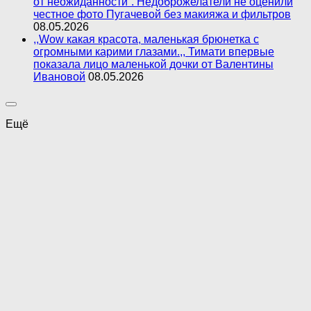
от неожиданности”. Недоброжелатели не оценили
честное фото Пугачевой без макияжа и фильтров
08.05.2026
,,Wow какая красота, маленькая брюнетка с
огромными карими глазами.,, Тимати впервые
показала лицо маленькой дочки от Валентины
Ивановой
08.05.2026
Ещё