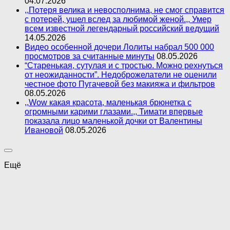
04.07.2026
,,Потеря велика и невосполнима, не смог справится
с потерей, ушел вслед за любимой женой.,, Умер
всем известной легендарный российский ведущий
14.05.2026
Видео особенной дочери Лолиты набрал 500 000
просмотров за считанные минуты
08.05.2026
“Старенькая, сутулая и с тростью. Можно рехнуться
от неожиданности”. Недоброжелатели не оценили
честное фото Пугачевой без макияжа и фильтров
08.05.2026
,,Wow какая красота, маленькая брюнетка с
огромными карими глазами.,, Тимати впервые
показала лицо маленькой дочки от Валентины
Ивановой
08.05.2026
Ещё