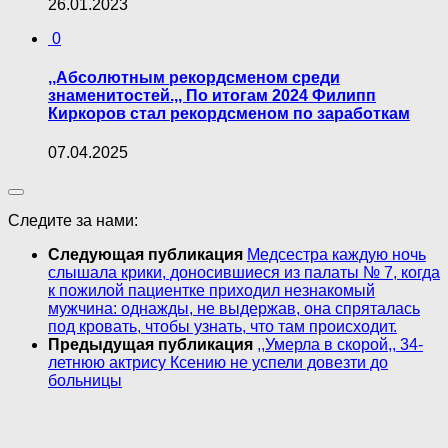
26.01.2023
0
,,Абсолютным рекордсменом среди
знаменитостей.,, По итогам 2024 Филипп
Киркоров стал рекордсменом по заработкам
07.04.2025
Следите за нами:
Следующая публикация
Медсестра каждую ночь
слышала крики, доносившиеся из палаты № 7, когда
к пожилой пациентке приходил незнакомый
мужчина: однажды, не выдержав, она спряталась
под кровать, чтобы узнать, что там происходит.
Предыдущая публикация
,,Умерла в скорой,, 34-
летнюю актрису Ксению не успели довезти до
больницы