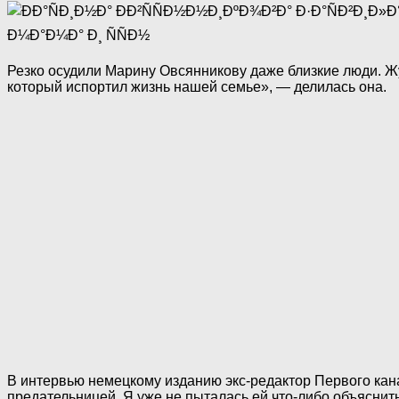
Резко осудили Марину Овсянникову даже близкие люди. Жу
который испортил жизнь нашей семье», — делилась она.
В интервью немецкому изданию экс-редактор Первого канал
предательницей. Я уже не пыталась ей что-либо объяснит