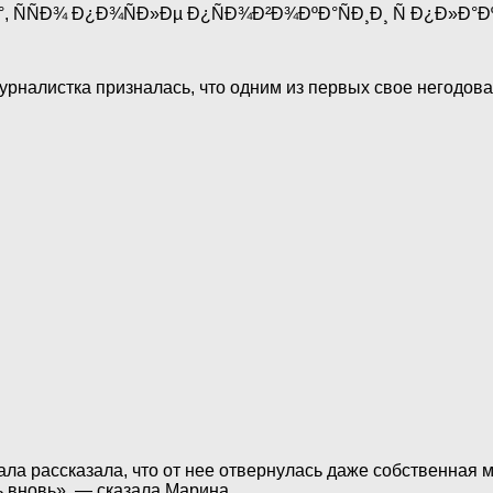
рналистка призналась, что одним из первых свое негодован
а рассказала, что от нее отвернулась даже собственная ма
ь вновь», — сказала Марина.