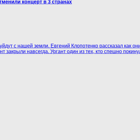
тменили концерт в 3 странах
е уйдут с нашей земли. Евгений Клопотенко рассказал как он
т закрыли навсегда. Ургант один из тех, кто спешно покину