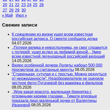
20
21
22
23
24
25
26
27
28
29
30
« Май
Июл »
Свежие записи
К сожалению из жизни ушел всем известная
российская актриса. О смерти сообщила дочка
04.07.2026
,,Потеря велика и невосполнима, не смог справится
с потерей, ушел вслед за любимой женой.,, Умер
всем известной легендарный российский ведущий
14.05.2026
Видео особенной дочери Лолиты набрал 500 000
просмотров за считанные минуты
08.05.2026
“Старенькая, сутулая и с тростью. Можно рехнуться
от неожиданности”. Недоброжелатели не оценили
честное фото Пугачевой без макияжа и фильтров
08.05.2026
,,Wow какая красота, маленькая брюнетка с
огромными карими глазами.,, Тимати впервые
показала лицо маленькой дочки от Валентины
Ивановой
08.05.2026