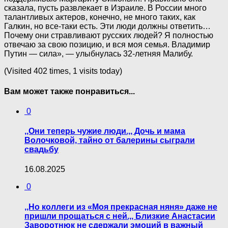
сказала, пусть развлекает в Израиле. В России много
талантливых актеров, конечно, не много таких, как
Галкин, но все-таки есть. Эти люди должны ответить…
Почему они стравливают русских людей? Я полностью
отвечаю за свою позицию, и вся моя семья. Владимир
Путин — сила», — улыбнулась 32-летняя Малибу.
(Visited 402 times, 1 visits today)
Вам может также понравиться...
0
,,Они теперь чужие люди.,, Дочь и мама
Волочковой, тайно от балерины сыграли
свадьбу
16.08.2025
0
,,Но коллеги из «Моя прекрасная няня» даже не
пришли прощаться с ней.,, Близкие Анастасии
Заворотнюк не сдержали эмоций в важный