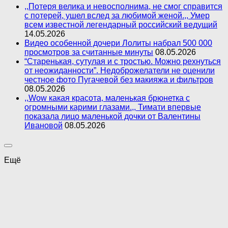
,,Потеря велика и невосполнима, не смог справится
с потерей, ушел вслед за любимой женой.,, Умер
всем известной легендарный российский ведущий
14.05.2026
Видео особенной дочери Лолиты набрал 500 000
просмотров за считанные минуты
08.05.2026
“Старенькая, сутулая и с тростью. Можно рехнуться
от неожиданности”. Недоброжелатели не оценили
честное фото Пугачевой без макияжа и фильтров
08.05.2026
,,Wow какая красота, маленькая брюнетка с
огромными карими глазами.,, Тимати впервые
показала лицо маленькой дочки от Валентины
Ивановой
08.05.2026
Ещё