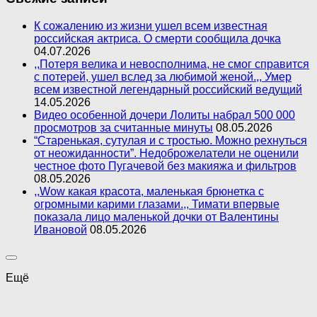
К сожалению из жизни ушел всем известная
российская актриса. О смерти сообщила дочка
04.07.2026
,,Потеря велика и невосполнима, не смог справится
с потерей, ушел вслед за любимой женой.,, Умер
всем известной легендарный российский ведущий
14.05.2026
Видео особенной дочери Лолиты набрал 500 000
просмотров за считанные минуты
08.05.2026
“Старенькая, сутулая и с тростью. Можно рехнуться
от неожиданности”. Недоброжелатели не оценили
честное фото Пугачевой без макияжа и фильтров
08.05.2026
,,Wow какая красота, маленькая брюнетка с
огромными карими глазами.,, Тимати впервые
показала лицо маленькой дочки от Валентины
Ивановой
08.05.2026
Ещё