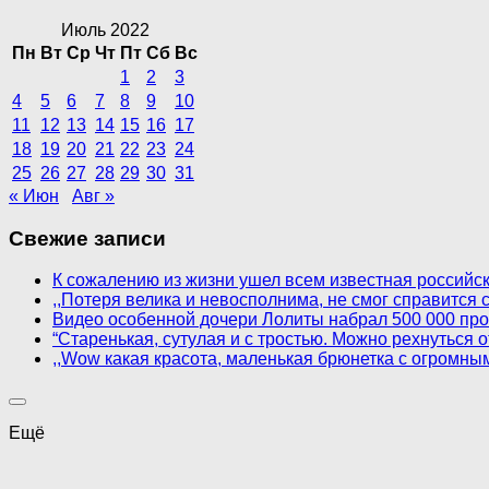
Июль 2022
Пн
Вт
Ср
Чт
Пт
Сб
Вс
1
2
3
4
5
6
7
8
9
10
11
12
13
14
15
16
17
18
19
20
21
22
23
24
25
26
27
28
29
30
31
« Июн
Авг »
Свежие записи
К сожалению из жизни ушел всем известная российск
,,Потеря велика и невосполнима, не смог справится
Видео особенной дочери Лолиты набрал 500 000 пр
“Старенькая, сутулая и с тростью. Можно рехнуться
,,Wow какая красота, маленькая брюнетка с огромны
Ещё