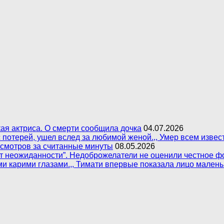
ая актриса. О смерти сообщила дочка
04.07.2026
 с потерей, ушел вслед за любимой женой.,, Умер всем изв
осмотров за считанные минуты
08.05.2026
 от неожиданности”. Недоброжелатели не оценили честное 
ми карими глазами.,, Тимати впервые показала лицо мален