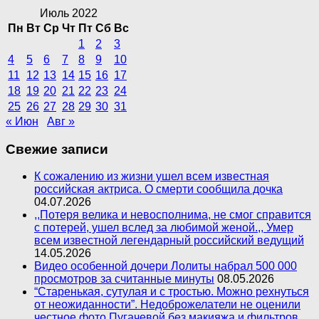
Июль 2022
Пн
Вт
Ср
Чт
Пт
Сб
Вс
1
2
3
4
5
6
7
8
9
10
11
12
13
14
15
16
17
18
19
20
21
22
23
24
25
26
27
28
29
30
31
« Июн
Авг »
Свежие записи
К сожалению из жизни ушел всем известная
российская актриса. О смерти сообщила дочка
04.07.2026
,,Потеря велика и невосполнима, не смог справится
с потерей, ушел вслед за любимой женой.,, Умер
всем известной легендарный российский ведущий
14.05.2026
Видео особенной дочери Лолиты набрал 500 000
просмотров за считанные минуты
08.05.2026
“Старенькая, сутулая и с тростью. Можно рехнуться
от неожиданности”. Недоброжелатели не оценили
честное фото Пугачевой без макияжа и фильтров