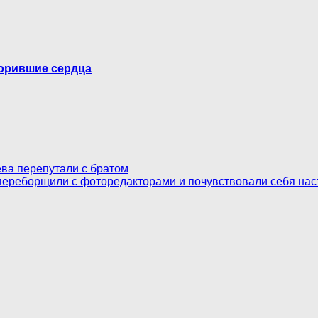
корившие сердца
ева перепутали с братом
 переборщили с фоторедакторами и почувствовали себя н