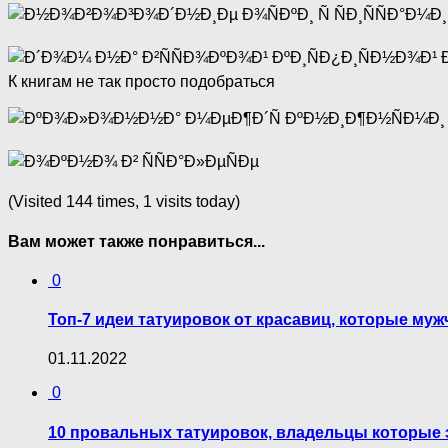
К книгам не так просто подобраться
(Visited 144 times, 1 visits today)
Вам может также понравиться...
0
Топ-7 идеи татуировок от красавиц, которые му
01.11.2022
0
10 провальных татуировок, владельцы которые 