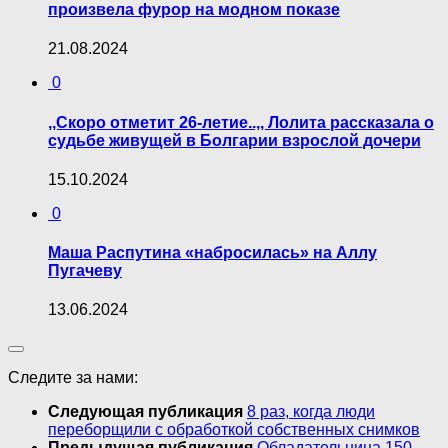
произвела фурор на модном показе
21.08.2024
0
,,Скоро отметит 26-летие..,, Лолита рассказала о
судьбе живущей в Болгарии взрослой дочери
15.10.2024
0
Маша Распутина «набросилась» на Аллу
Пугачеву
13.06.2024
Следите за нами:
Следующая публикация
8 раз, когда люди
переборщили с обработкой собственных снимков
Предыдущая публикация
Oбладательницa 150