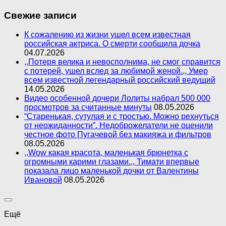
Свежие записи
К сожалению из жизни ушел всем известная
российская актриса. О смерти сообщила дочка
04.07.2026
,,Потеря велика и невосполнима, не смог справится
с потерей, ушел вслед за любимой женой.,, Умер
всем известной легендарный российский ведущий
14.05.2026
Видео особенной дочери Лолиты набрал 500 000
просмотров за считанные минуты
08.05.2026
“Старенькая, сутулая и с тростью. Можно рехнуться
от неожиданности”. Недоброжелатели не оценили
честное фото Пугачевой без макияжа и фильтров
08.05.2026
,,Wow какая красота, маленькая брюнетка с
огромными карими глазами.,, Тимати впервые
показала лицо маленькой дочки от Валентины
Ивановой
08.05.2026
Ещё