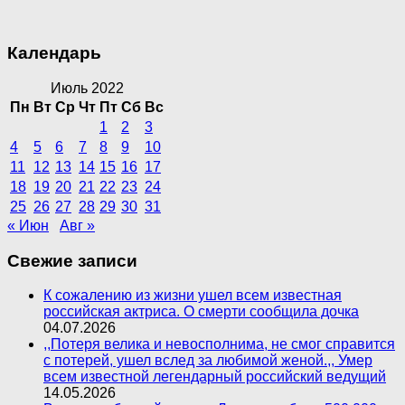
Календарь
Июль 2022
Пн
Вт
Ср
Чт
Пт
Сб
Вс
1
2
3
4
5
6
7
8
9
10
11
12
13
14
15
16
17
18
19
20
21
22
23
24
25
26
27
28
29
30
31
« Июн
Авг »
Свежие записи
К сожалению из жизни ушел всем известная
российская актриса. О смерти сообщила дочка
04.07.2026
,,Потеря велика и невосполнима, не смог справится
с потерей, ушел вслед за любимой женой.,, Умер
всем известной легендарный российский ведущий
14.05.2026