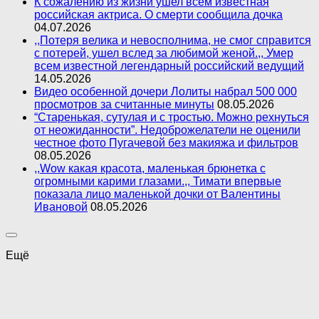
К сожалению из жизни ушел всем известная
российская актриса. О смерти сообщила дочка
04.07.2026
,,Потеря велика и невосполнима, не смог справится
с потерей, ушел вслед за любимой женой.,, Умер
всем известной легендарный российский ведущий
14.05.2026
Видео особенной дочери Лолиты набрал 500 000
просмотров за считанные минуты
08.05.2026
“Старенькая, сутулая и с тростью. Можно рехнуться
от неожиданности”. Недоброжелатели не оценили
честное фото Пугачевой без макияжа и фильтров
08.05.2026
,,Wow какая красота, маленькая брюнетка с
огромными карими глазами.,, Тимати впервые
показала лицо маленькой дочки от Валентины
Ивановой
08.05.2026
Ещё