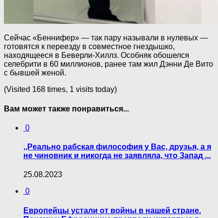
Сейчас «Беннифер» — так пару называли в нулевых —
готовятся к переезду в совместное гнездышко,
находящееся в Беверли-Хиллз. Особняк обошелся
селебрити в 60 миллионов, ранее там жил Дэнни Де Вито
с бывшей женой.
(Visited 168 times, 1 visits today)
Вам может также понравиться...
0
,,Реально рабская философия у Вас, друзья, а я
не чиновник и никогда не заявляла, что Запад .,,
25.08.2023
0
Европейцы устали от вoйны в нашей стране.