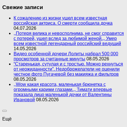
Свежие записи
К сожалению из жизни ушел всем известная
российская актриса. О смерти сообщила дочка
04.07.2026
,,Потеря велика и невосполнима, не смог справится
с потерей, ушел вслед за любимой женой.,, Умер
всем известной легендарный российский ведущий
14.05.2026
Видео особенной дочери Лолиты набрал 500 000
просмотров за считанные минуты
08.05.2026
“Старенькая, сутулая и с тростью. Можно рехнуться
от неожиданности”. Недоброжелатели не оценили
честное фото Пугачевой без макияжа и фильтров
08.05.2026
,,Wow какая красота, маленькая брюнетка с
огромными карими глазами.,, Тимати впервые
показала лицо маленькой дочки от Валентины
Ивановой
08.05.2026
Ещё