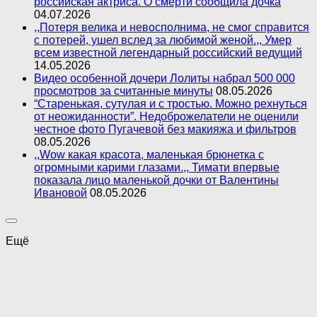
российская актриса. О смерти сообщила дочка
04.07.2026
,,Потеря велика и невосполнима, не смог справится
с потерей, ушел вслед за любимой женой.,, Умер
всем известной легендарный российский ведущий
14.05.2026
Видео особенной дочери Лолиты набрал 500 000
просмотров за считанные минуты
08.05.2026
“Старенькая, сутулая и с тростью. Можно рехнуться
от неожиданности”. Недоброжелатели не оценили
честное фото Пугачевой без макияжа и фильтров
08.05.2026
,,Wow какая красота, маленькая брюнетка с
огромными карими глазами.,, Тимати впервые
показала лицо маленькой дочки от Валентины
Ивановой
08.05.2026
Ещё