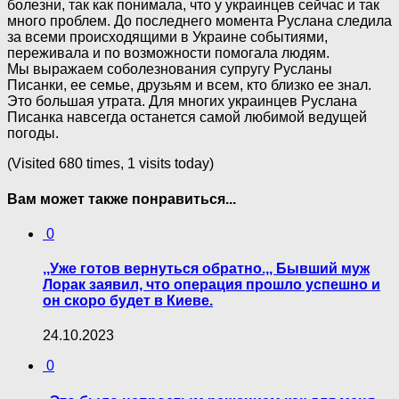
болезни, так как понимала, что у украинцев сейчас и так
много проблем. До последнего момента Руслана следила
за всеми происходящими в Украине событиями,
переживала и по возможности помогала людям.
Мы выражаем соболезнования супругу Русланы
Писанки, ее семье, друзьям и всем, кто близко ее знал.
Это большая утрата. Для многих украинцев Руслана
Писанка навсегда останется самой любимой ведущей
погоды.
(Visited 680 times, 1 visits today)
Вам может также понравиться...
0
,,Уже готов вернуться обратно.,, Бывший муж
Лорак заявил, что операция прошло успешно и
он скоро будет в Киеве.
24.10.2023
0