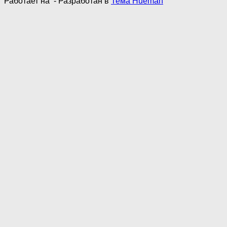
Работает на
- Разработан в
Тема Hueman