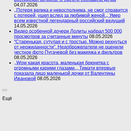
04.07.2026
,,Потеря велика и невосполнима, не смог справится
с потерей, ушел вслед за любимой женой.,, Умер
всем известной легендарный российский ведущий
14.05.2026
Видео особенной дочери Лолиты набрал 500 000
просмотров за считанные минуты
08.05.2026
“Старенькая, сутулая и с тростью. Можно рехнуться
от неожиданности”. Недоброжелатели не оценили
честное фото Пугачевой без макияжа и фильтров
08.05.2026
,,Wow какая красота, маленькая брюнетка с
огромными карими глазами.,, Тимати впервые
показала лицо маленькой дочки от Валентины
Ивановой
08.05.2026
Ещё