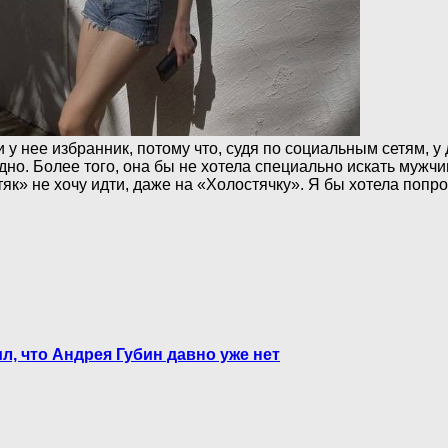
 у нее избранник, потому что, судя по социальным сетям, у
дно. Более того, она бы не хотела специально искать мужчи
тяк» не хочу идти, даже на «Холостячку». Я бы хотела попр
л, что Андрея Губин давно уже нет