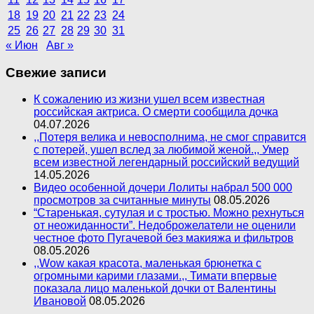
18
19
20
21
22
23
24
25
26
27
28
29
30
31
« Июн
Авг »
Свежие записи
К сожалению из жизни ушел всем известная
российская актриса. О смерти сообщила дочка
04.07.2026
,,Потеря велика и невосполнима, не смог справится
с потерей, ушел вслед за любимой женой.,, Умер
всем известной легендарный российский ведущий
14.05.2026
Видео особенной дочери Лолиты набрал 500 000
просмотров за считанные минуты
08.05.2026
“Старенькая, сутулая и с тростью. Можно рехнуться
от неожиданности”. Недоброжелатели не оценили
честное фото Пугачевой без макияжа и фильтров
08.05.2026
,,Wow какая красота, маленькая брюнетка с
огромными карими глазами.,, Тимати впервые
показала лицо маленькой дочки от Валентины
Ивановой
08.05.2026