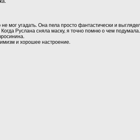
ка.
о не мог угадать. Она пела просто фантастически и выгляде
Когда Руслана сняла маску, я точно помню о чем подумала. 
фросинина.
тимизм и хорошее настроение.