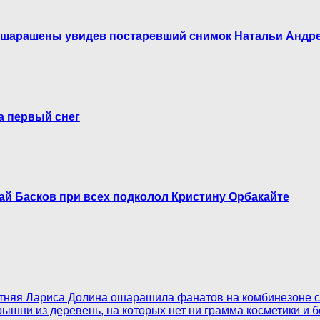
 ошарашены увидев постаревший снимок Натальи Андр
а первый снег
ай Басков при всех подколол Кристину Орбакайте
етняя Лариса Долина ошарашила фанатов на комбинезоне с
ышни из деревень, на которых нет ни грамма косметики и б