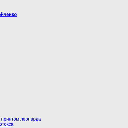
ейченко
 принтом леопарда
отокса