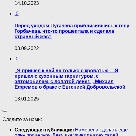
14.10.2023
0
Перед уходом Пугачева приблизившись к телу
Горбачева, что-то прошептала и сделала
странный жест.
03.09.2022
0
,,Я пришел к ней не только с кроватью… Я
пришел с кухонным гарнитуром, с
автомобилем, с лопатой денег. ,, Михаил
Ефремов о браке с Евгенией Добровольской
13.01.2025
Следите за нами:
Следующая публикация
Намерена сделать еще
одну процедуру. Девушка удивила всех своей