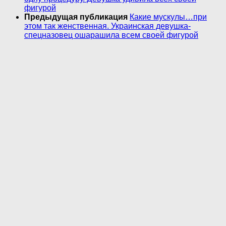
фигурой
Предыдущая публикация
Какие мускулы…при
этом так женственная. Украинская девушка-
спецназовец ошарашила всем своей фигурой