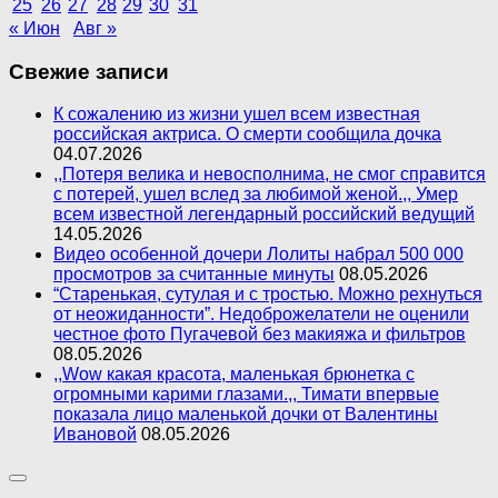
25
26
27
28
29
30
31
« Июн
Авг »
Свежие записи
К сожалению из жизни ушел всем известная
российская актриса. О смерти сообщила дочка
04.07.2026
,,Потеря велика и невосполнима, не смог справится
с потерей, ушел вслед за любимой женой.,, Умер
всем известной легендарный российский ведущий
14.05.2026
Видео особенной дочери Лолиты набрал 500 000
просмотров за считанные минуты
08.05.2026
“Старенькая, сутулая и с тростью. Можно рехнуться
от неожиданности”. Недоброжелатели не оценили
честное фото Пугачевой без макияжа и фильтров
08.05.2026
,,Wow какая красота, маленькая брюнетка с
огромными карими глазами.,, Тимати впервые
показала лицо маленькой дочки от Валентины
Ивановой
08.05.2026