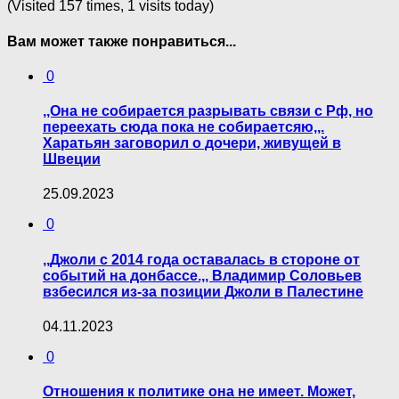
(Visited 157 times, 1 visits today)
Вам может также понравиться...
0
,,Она не собирается разрывать связи с Рф, но
переехать сюда пока не собираетсяю,,.
Харатьян заговорил о дочери, живущей в
Швеции
25.09.2023
0
,,Джоли с 2014 года оставалась в стороне от
событий на донбассе.,, Владимир Соловьев
взбесился из-за позиции Джоли в Палестине
04.11.2023
0
Отношения к политике она не имеет. Может,