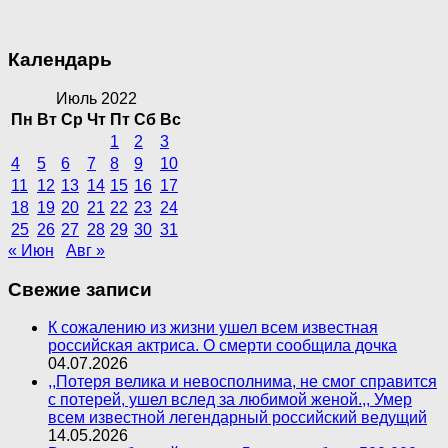
Календарь
Июль 2022
Пн
Вт
Ср
Чт
Пт
Сб
Вс
1
2
3
4
5
6
7
8
9
10
11
12
13
14
15
16
17
18
19
20
21
22
23
24
25
26
27
28
29
30
31
« Июн
Авг »
Свежие записи
К сожалению из жизни ушел всем известная
российская актриса. О смерти сообщила дочка
04.07.2026
,,Потеря велика и невосполнима, не смог справится
с потерей, ушел вслед за любимой женой.,, Умер
всем известной легендарный российский ведущий
14.05.2026