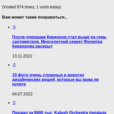
(Visited 974 times, 1 visits today)
Вам может также понравиться...
0
После операции Киркоров стал выше на семь
сантиметров. Многолетний секрет Филиппа
Киркорова раскрыт
13.11.2022
0
10 фото очень странных и дорогих
дизайнерских вещей, которые вы вряд ли
купите
04.07.2022
0
Продал за $900 тыс. Kalush Orchestra продала