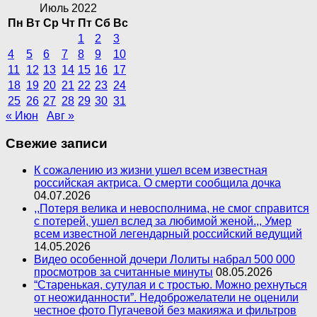
Июль 2022
Пн
Вт
Ср
Чт
Пт
Сб
Вс
1
2
3
4
5
6
7
8
9
10
11
12
13
14
15
16
17
18
19
20
21
22
23
24
25
26
27
28
29
30
31
« Июн
Авг »
Свежие записи
К сожалению из жизни ушел всем известная
российская актриса. О смерти сообщила дочка
04.07.2026
,,Потеря велика и невосполнима, не смог справится
с потерей, ушел вслед за любимой женой.,, Умер
всем известной легендарный российский ведущий
14.05.2026
Видео особенной дочери Лолиты набрал 500 000
просмотров за считанные минуты
08.05.2026
“Старенькая, сутулая и с тростью. Можно рехнуться
от неожиданности”. Недоброжелатели не оценили
честное фото Пугачевой без макияжа и фильтров