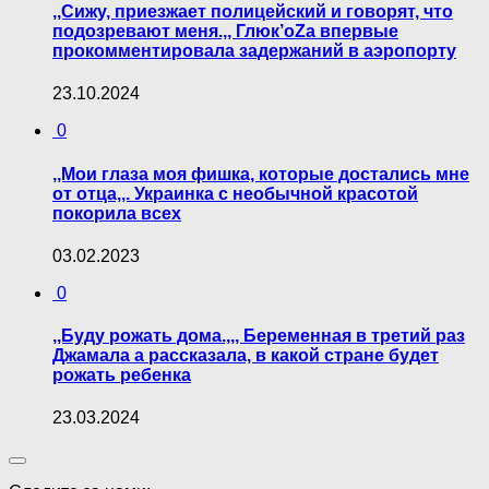
,,Сижу, приезжает полицейский и говорят, что
подозревают меня.,, Глюк’оZа впервые
прокомментировала задержаний в аэропорту
23.10.2024
0
,,Мои глаза моя фишка, которые достались мне
от отца,,. Украинка с необычной красотой
покорила всех
03.02.2023
0
,,Буду рожать дома.,,, Беременная в третий раз
Джамала а рассказала, в какой стране будет
рожать ребенка
23.03.2024