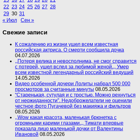
22
23
24
25
26
27
28
29
30
31
« Июл
Сен »
Свежие записи
К сожалению из жизни ушел всем известная
российская актриса. О смерти сообщила дочка
04.07.2026
,,Потеря велика и невосполнима, не смог справится
с потерей, ушел вслед за любимой женой.,, Умер
всем известной легендарный российский ведущий
14.05.2026
Видео особенной дочери Лолиты набрал 500 000
просмотров за считанные минуты
08.05.2026
“Старенькая, сутулая и с тростью. Можно рехнуться
от неожиданности”. Недоброжелатели не оценили
честное фото Пугачевой без макияжа и фильтров
08.05.2026
,,Wow какая красота, маленькая брюнетка с
огромными карими глазами.,, Тимати впервые
показала лицо маленькой дочки от Валентины
Ивановой
08.05.2026