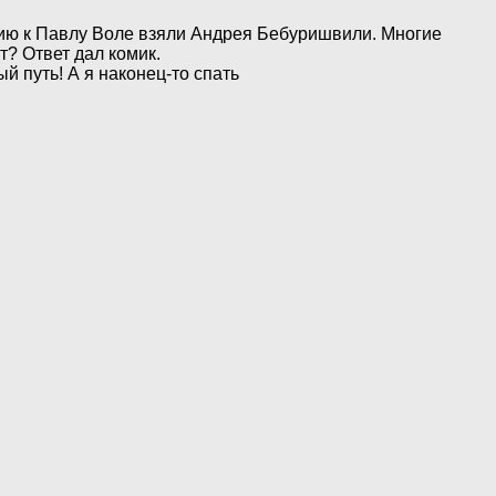
нию к Павлу Воле взяли Андрея Бебуришвили. Многие
? Ответ дал комик.
й путь! А я наконец-то спать