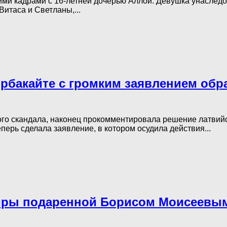
ми кадрами с 16-летней дочерью Аллой. Девушка унаследов
Витаса и Светланы,...
 Орбакайте с громким заявлением обр
го скандала, наконец прокомментировала решение латвийск
перь сделала заявление, в котором осудила действия...
иры подаренной Борисом Моисеевым