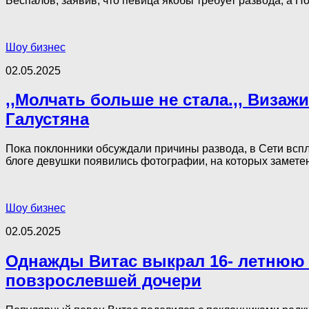
Беспалов, заявив, что певица якобы требует развода, а По
Шоу бизнес
02.05.2025
,,Молчать больше не стала.,, Виза
Галустяна
Пока поклонники обсуждали причины развода, в Сети всп
блоге девушки появились фотографии, на которых заметен
Шоу бизнес
02.05.2025
Однажды Витас выкрал 16- летнюю о
повзрослевшей дочери