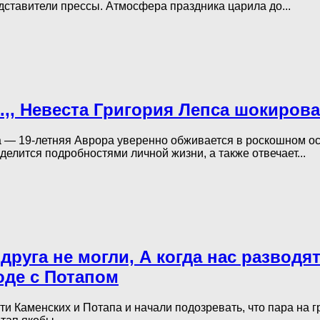
дставители прессы. Атмосфера праздника царила до...
.,, Невеста Григория Лепса шокирова
а — 19-летняя Аврора уверенно обживается в роскошном ос
елится подробностями личной жизни, а также отвечает...
друга не могли, А когда нас разводя
воде с Потапом
и Каменских и Потапа и начали подозревать, что пара на г