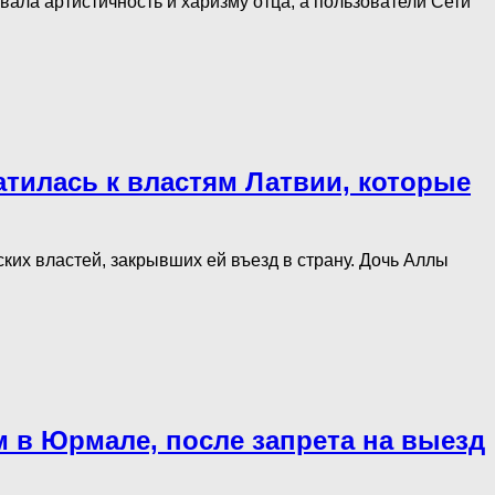
ала артистичность и харизму отца, а пользователи Сети
атилась к властям Латвии, которые
их властей, закрывших ей въезд в страну. Дочь Аллы
 в Юрмале, после запрета на выезд