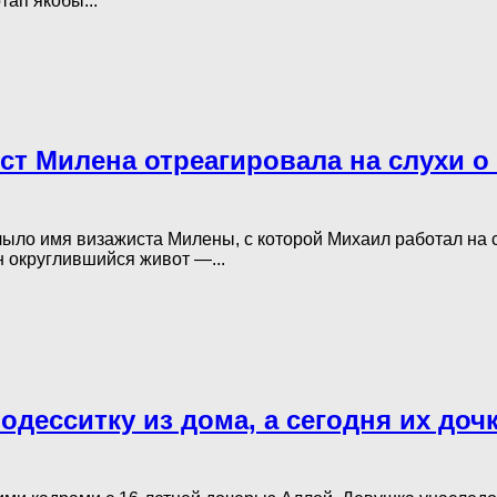
тап якобы...
жист Милена отреагировала на слухи 
лыло имя визажиста Милены, с которой Михаил работал на
 округлившийся живот —...
десситку из дома, а сегодня их дочк