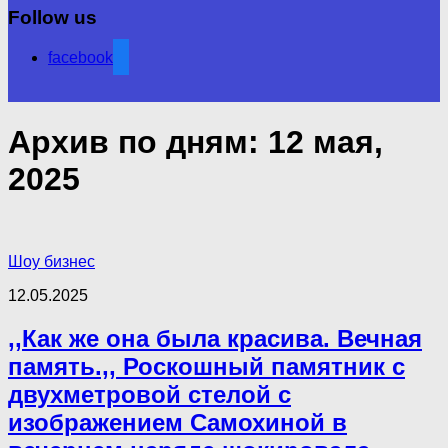
Follow us
facebook
Архив по дням:
12 мая,
2025
Шоу бизнес
12.05.2025
,,Как же она была красива. Вечная
память.,, Роскошный памятник с
двухметровой стелой с
изображением Самохиной в