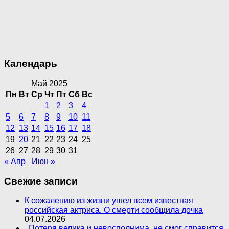
Календарь
Май 2025
Пн
Вт
Ср
Чт
Пт
Сб
Вс
1
2
3
4
5
6
7
8
9
10
11
12
13
14
15
16
17
18
19
20
21
22
23
24
25
26
27
28
29
30
31
« Апр
Июн »
Свежие записи
К сожалению из жизни ушел всем известная
российская актриса. О смерти сообщила дочка
04.07.2026
,,Потеря велика и невосполнима, не смог справится