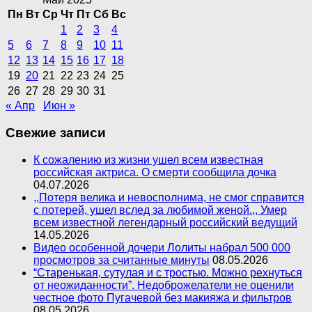
Пн
Вт
Ср
Чт
Пт
Сб
Вс
1
2
3
4
5
6
7
8
9
10
11
12
13
14
15
16
17
18
19
20
21
22
23
24
25
26
27
28
29
30
31
« Апр
Июн »
Свежие записи
К сожалению из жизни ушел всем известная
российская актриса. О смерти сообщила дочка
04.07.2026
,,Потеря велика и невосполнима, не смог справится
с потерей, ушел вслед за любимой женой.,, Умер
всем известной легендарный российский ведущий
14.05.2026
Видео особенной дочери Лолиты набрал 500 000
просмотров за считанные минуты
08.05.2026
“Старенькая, сутулая и с тростью. Можно рехнуться
от неожиданности”. Недоброжелатели не оценили
честное фото Пугачевой без макияжа и фильтров
08.05.2026