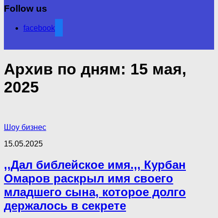
Follow us
facebook
Архив по дням:
15 мая,
2025
Шоу бизнес
15.05.2025
,,Дал библейское имя.,, Курбан
Омаров раскрыл имя своего
младшего сына, которое долго
держалось в секрете