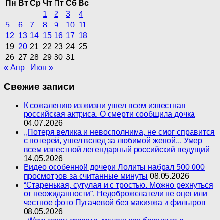
Пн
Вт
Ср
Чт
Пт
Сб
Вс
1
2
3
4
5
6
7
8
9
10
11
12
13
14
15
16
17
18
19
20
21
22
23
24
25
26
27
28
29
30
31
« Апр
Июн »
Свежие записи
К сожалению из жизни ушел всем известная
российская актриса. О смерти сообщила дочка
04.07.2026
,,Потеря велика и невосполнима, не смог справится
с потерей, ушел вслед за любимой женой.,, Умер
всем известной легендарный российский ведущий
14.05.2026
Видео особенной дочери Лолиты набрал 500 000
просмотров за считанные минуты
08.05.2026
“Старенькая, сутулая и с тростью. Можно рехнуться
от неожиданности”. Недоброжелатели не оценили
честное фото Пугачевой без макияжа и фильтров
08.05.2026