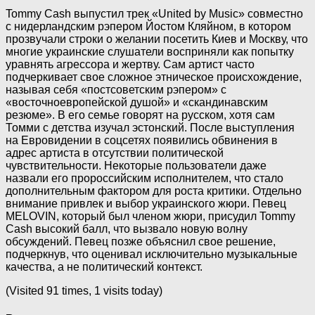
Tommy Cash выпустил трек «United by Music» совместно
с нидерландским рэпером Йостом Кляйном, в котором
прозвучали строки о желании посетить Киев и Москву, что
многие украинские слушатели восприняли как попытку
уравнять агрессора и жертву. Сам артист часто
подчеркивает свое сложное этническое происхождение,
называя себя «постсоветским рэпером» с
«восточноевропейской душой» и «скандинавским
резюме». В его семье говорят на русском, хотя сам
Томми с детства изучал эстонский. После выступления
на Евровидении в соцсетях появились обвинения в
адрес артиста в отсутствии политической
чувствительности. Некоторые пользователи даже
назвали его пророссийским исполнителем, что стало
дополнительным фактором для роста критики. Отдельно
внимание привлек и выбор украинского жюри. Певец
MELOVIN, который был членом жюри, присудил Tommy
Cash высокий балл, что вызвало новую волну
обсуждений. Певец позже объяснил свое решение,
подчеркнув, что оценивал исключительно музыкальные
качества, а не политический контекст.
(Visited 91 times, 1 visits today)