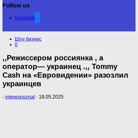
Follow us
facebook
Шоу бизнес
0
,,Режиссером россиянка , а
оператор— украинец .,, Tommy
Cash на «Евровидении» разозлил
украинцев
-
interesnoznat
·
18.05.2025