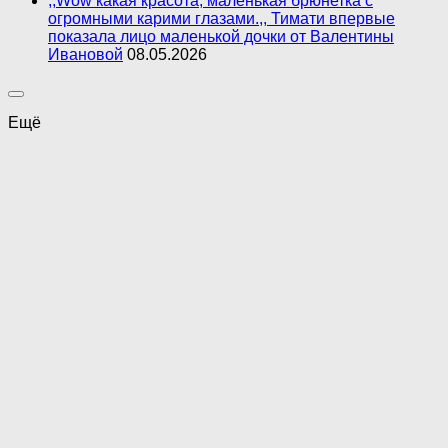
,,Wow какая красота, маленькая брюнетка с
огромными карими глазами.,, Тимати впервые
показала лицо маленькой дочки от Валентины
Ивановой
08.05.2026
Ещё