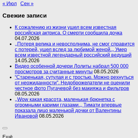
« Июл
Сен »
Свежие записи
К сожалению из жизни ушел всем известная
российская актриса. О смерти сообщила дочка
04.07.2026
,,Потеря велика и невосполнима, не смог справится
с потерей, ушел вслед за любимой женой.,, Умер
всем известной легендарный российский ведущий
14.05.2026
Видео особенной дочери Лолиты набрал 500 000
просмотров за считанные минуты
08.05.2026
“Старенькая, сутулая и с тростью. Можно рехнуться
от неожиданности”. Недоброжелатели не оценили
честное фото Пугачевой без макияжа и фильтров
08.05.2026
,,Wow какая красота, маленькая брюнетка с
огромными карими глазами.,, Тимати впервые
показала лицо маленькой дочки от Валентины
Ивановой
08.05.2026
Ещё